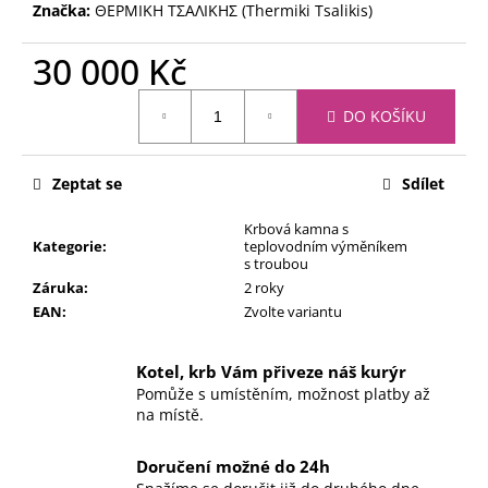
Značka:
ΘΕΡΜΙΚΗ ΤΣΑΛΙΚΗΣ (Thermiki Tsalikis)
30 000 Kč
Měrná
DO KOŠÍKU
cena:
Zeptat se
Sdílet
Krbová kamna s
Kategorie
:
teplovodním výměníkem
s troubou
Záruka
:
2 roky
EAN
:
Zvolte variantu
Kotel, krb Vám přiveze náš kurýr
Pomůže s umístěním, možnost platby až
na místě.
Doručení možné do 24h