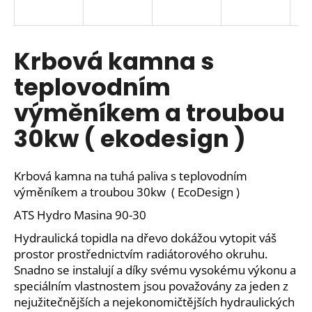
a
j
í
Krbová kamna s
t
teplovodním
?
výměníkem a troubou
30kw ( ekodesign )
HLEDAT
Krbová kamna na tuhá paliva s teplovodním
výměníkem a troubou 30kw ( EcoDesign )
ATS Hydro Masina 90-30
D
o
Hydraulická topidla na dřevo dokážou vytopit váš
p
prostor prostřednictvím radiátorového okruhu.
o
Snadno se instalují a díky svému vysokému výkonu a
r
speciálním vlastnostem jsou považovány za jeden z
u
nejužitečnějších a nejekonomičtějších hydraulických