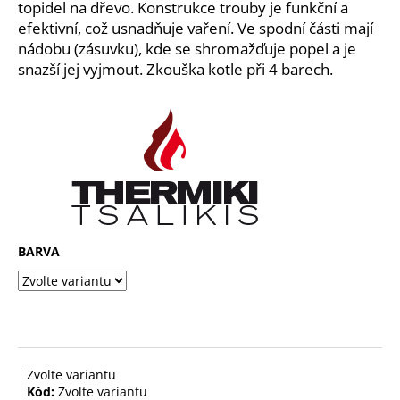
č
topidel na dřevo. Konstrukce trouby je funkční a
u
efektivní, což usnadňuje vaření. Ve spodní části mají
j
nádobu (zásuvku), kde se shromažďuje popel a je
e
snazší jej vyjmout. Zkouška kotle při 4 barech.
m
e
KRBOVÁ
KAMNA
NA
TUHÁ
PALIVA
S
TEPLOVODNÍM
BARVA
VÝMĚNÍKEM
25KW
26
000
Kč
Zvolte variantu
Kód:
Zvolte variantu