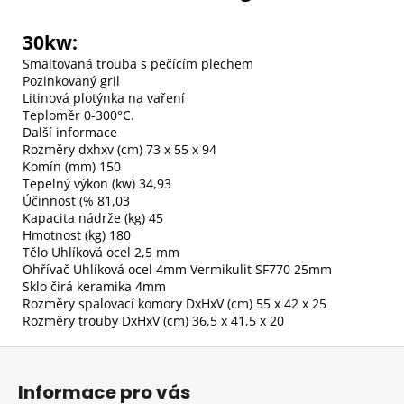
30kw:
Smaltovaná trouba s pečícím plechem
Pozinkovaný gril
Litinová plotýnka na vaření
Teploměr 0-300°C.
Další informace
Rozměry dxhxv (cm) 73 x 55 x 94
Komín (mm) 150
Tepelný výkon (kw) 34,93
Účinnost (% 81,03
Kapacita nádrže (kg) 45
Hmotnost (kg) 180
Tělo Uhlíková ocel 2,5 mm
Ohřívač Uhlíková ocel 4mm Vermikulit SF770 25mm
Sklo čirá keramika 4mm
Rozměry spalovací komory DxHxV (cm) 55 x 42 x 25
Rozměry trouby DxHxV (cm) 36,5 x 41,5 x 20
Z
á
Informace pro vás