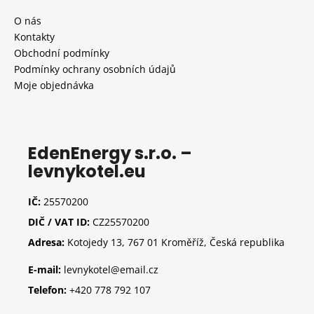
p
a
O nás
t
Kontakty
í
Obchodní podmínky
Podmínky ochrany osobních údajů
Moje objednávka
EdenEnergy s.r.o. –
levnykotel.eu
IČ:
25570200
DIČ / VAT ID:
CZ25570200
Adresa:
Kotojedy 13, 767 01 Kroměříž, Česká republika
E-mail:
levnykotel@email.cz
Telefon:
+420 778 792 107