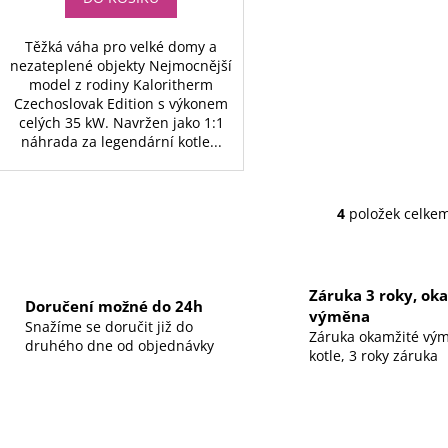
Těžká váha pro velké domy a
nezateplené objekty Nejmocnější
model z rodiny Kaloritherm
Czechoslovak Edition s výkonem
celých 35 kW. Navržen jako 1:1
náhrada za legendární kotle...
4
položek celke
O
v
l
á
Záruka 3 roky, ok
Doručení možné do 24h
d
výměna
Snažíme se doručit již do
a
Záruka okamžité vý
druhého dne od objednávky
c
kotle, 3 roky záruka
í
p
r
v