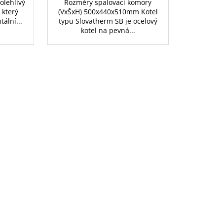
olehlivý
Rozměry spalovací komory
 který
(VxŠxH) 500x440x510mm Kotel
tální...
typu Slovatherm SB je ocelový
kotel na pevná...