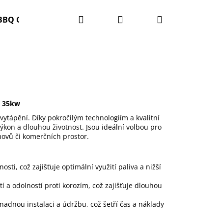
Hledat
Přihlášení
Nákupní
BBQ Grilly
O nás
Kontakty
Obchodní podm
košík
m 35kw
vytápění. Díky pokročilým technologiím a kvalitní
výkon a dlouhou životnost. Jsou ideální volbou pro
omovů či komerčních prostor.
sti, což zajišťuje optimální využití paliva a nižší
 a odolností proti korozím, což zajišťuje dlouhou
Následující
nadnou instalaci a údržbu, což šetří čas a náklady