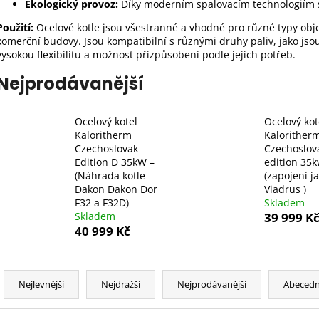
KRBOVÁ KAMNA NA PELETY
SPORÁK TERMO 
Ekologický provoz:
Díky moderním spalovacím technologiím sn
TEPLOVODNÍ 23KW - PELLET HYDRO 23
VÝMĚNÍKEM 12 
Použití:
Ocelové kotle jsou všestranné a vhodné pro různé typy obj
52 000 Kč
16 999 Kč
komerční budovy. Jsou kompatibilní s různými druhy paliv, jako jsou
vysokou flexibilitu a možnost přizpůsobení podle jejich potřeb.
Nejprodávanější
Ocelový kotel
Ocelový kot
Kaloritherm
Kalorither
Czechoslovak
Czechoslov
Edition D 35kW –
edition 35
(Náhrada kotle
(zapojení j
Dakon Dakon Dor
Viadrus )
F32 a F32D)
Skladem
Skladem
39 999 K
40 999 Kč
Ř
a
Nejlevnější
Nejdražší
Nejprodávanější
Abeced
z