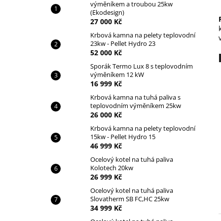
KRBOVÁ KAMNA S TEPLOVODNÍM
výměníkem a troubou 25kw
l
VÝMĚNÍKEM A TROUBOU 25KW
(Ekodesign)
(EKODESIGN)
27 000 Kč
27 000 Kč
Krbová kamna na pelety teplovodní
23kw - Pellet Hydro 23
52 000 Kč
Sporák Termo Lux 8 s teplovodním
výměníkem 12 kW
16 999 Kč
Krbová kamna na tuhá paliva s
teplovodním výměníkem 25kw
26 000 Kč
Krbová kamna na pelety teplovodní
15kw - Pellet Hydro 15
46 999 Kč
Ocelový kotel na tuhá paliva
Kolotech 20kw
26 999 Kč
Ocelový kotel na tuhá paliva
Slovatherm SB FC,HC 25kw
34 999 Kč