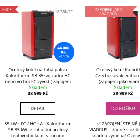
e
V
n
AKCE
ZAPOJENÍ JAKO
ý
Kód:
118/35K/FC
VIADRUS
í
p
p
i
r
s
o
p
44 000
d
r
KČ
–11 %
u
o
k
d
Ocelový kotel na tuhá paliva
Ocelový kotel Kalori
t
Kaloritherm SB 35kw, zadní HC
Czechoslovak edition
u
ů
nebo vrchní FC vývod ( zapojení
(zapojení jako Viadr
k
jako Dakon )
Skladem
Skladem
t
38 999 Kč
39 999 Kč
ů
DETAIL
DO KOŠÍKU
35 kW • FC / HC • A+ Kaloritherm
✅ ZAPOJENÍ STEJNÉ 
SB 35 kW je robustní ocelový
VIADRUS – žádné složité
teplovodní kotel s ručním
snadná výměna! Ocelov