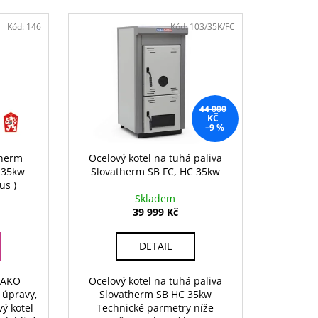
Kód:
146
Kód:
103/35K/FC
44 000
KČ
–9 %
therm
Ocelový kotel na tuhá paliva
 35kw
Slovatherm SB FC, HC 35kw
us )
Skladem
39 999 Kč
DETAIL
JAKO
Ocelový kotel na tuhá paliva
 úpravy,
Slovatherm SB HC 35kw
ý kotel
Technické parmetry níže