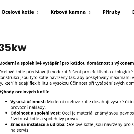
Ocelové kotle
Krbová kamna
Příruby
Co potřebujete najít?
35kw
HLEDAT
Moderní a spolehlivé vytápění pro každou domácnost s výkone
Ocelové kotle představují moderní řešení pro efektivní a ekologické 
konstrukci jsou tyto kotle navrženy tak, aby poskytovaly maximální 
Doporučujeme
ty, kteří hledají flexibilitu a vysokou účinnost při vytápění svých d
Výhody ocelových kotlů:
Vysoká účinnost:
Moderní ocelové kotle dosahují vysoké účinno
provozní náklady.
Odolnost a spolehlivost:
Ocel je materiál známý svou pevností
životnost kotle a spolehlivý provoz.
Snadná instalace a údržba:
Ocelové kotle jsou navrženy pro s
na servis.