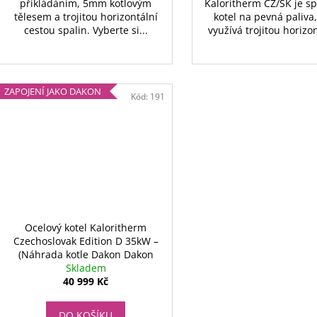
přikládáním, 5mm kotlovým
Kaloritherm CZ/SK je sp
tělesem a trojitou horizontální
kotel na pevná paliva,
cestou spalin. Vyberte si...
využívá trojitou horizon
ZAPOJENÍ JAKO DAKON
Kód:
191
Ocelový kotel Kaloritherm
Czechoslovak Edition D 35kW –
(Náhrada kotle Dakon Dakon
Dor F32 a F32D)
Skladem
40 999 Kč
DO KOŠÍKU