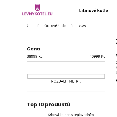
K
Přejít
na
o
Litinové kotle
obsah
Zpět
Zpět
š
do
do
í
Domů
Ocelové kotle
35kw
k
obchodu
obchodu
P
o
s
Cena
t
38999
Kč
40999
Kč
r
a
n
n
ROZBALIT FILTR
í
p
a
Top 10 produktů
n
e
Krbová kamna s teplovodním