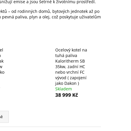
LUX 8 S TEPLOVODNÍM
ižují emise a jsou šetrné k životnímu prostředí.
KW
ektů – od rodinných domů, bytových jednotek až po
 pevná paliva, plyn a olej, což poskytuje uživatelům
el
Ocelový kotel na
m
tuhá paliva
ak
Kaloritherm SB
kw
35kw, zadní HC
ako
nebo vrchní FC
vývod ( zapojení
jako Dakon )
č
Skladem
38 999 Kč
ně