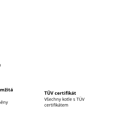
m
amžitá
TÜV certifikát
Všechny kotle s TÜV
měny
certifikátem