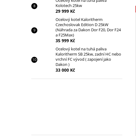
Ocelový kotel na tuhá paliva
Kolotech 25kw
29 999 Kč
Ocelový kotel Kaloritherm
Czechoslovak Edition D 25kW
(Náhrada za Dakon Dor F20, Dor F24
a F25Max)
35 999 Kč
Ocelový kotel na tuhá paliva
Kaloritherm SB 25kw, zadní HC nebo
vrchní FC vývod ( zapojení jako
Dakon )
33 000 Kč