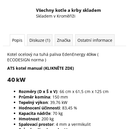
Všechny kotle a krby skladem
Skladem v Kroměříži
Popis
Diskuze (1)
Značka
Ostatní informace
Kotel ocelový na tuhá paliva EdenEnergy 40kw (
ECODESIGN norma )
ATS kotel manual (KLIKNĚTE ZDE)
40 kW
Rozměry (D x Š x V)
: 66 cm x 61,5 cm x 125 cm
Průměr komína
: 150 mm
Tepelný výkon
: 39,76 kW
Hodnocení účinnosti
: 83,45 %
Kapacita nádrže
: 70 kg
Hmotnost
: 200 kg
Spalovací prostor
: 4 mm a vermikulit