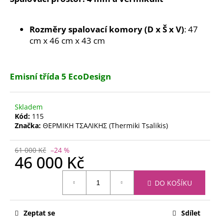
č
u
j
Rozměry spalovací komory (D x Š x V)
: 47
e
cm x 46 cm x 43 cm
m
e
Emisní třída 5 EcoDesign
KRBOVÁ
KAMNA
S
Skladem
TEPLOVODNÍM
Kód:
115
VÝMĚNÍKEM
Značka:
ΘΕΡΜΙΚΗ ΤΣΑΛΙΚΗΣ (Thermiki Tsalikis)
A
TROUBOU
25KW
61 000 Kč
–24 %
(EKODESIGN)
46 000 Kč
27
000
Měrná
Kč
DO KOŠÍKU
cena:
Zeptat se
Sdílet