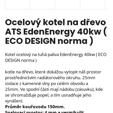
a
j
í
Ocelový kotel na dřevo
t
ATS EdenEnergy 40kw (
?
ECO DESIGN norma )
Kotel ocelový na tuhá paliva EdenEnergy 40kw ( ECO
HLEDAT
DESIGN norma )
kotle na dřevo, které dokážou vytopit náš prostor
prostřednictvím radiátorového okruhu. 25mm
D
izolace z kamenné vlny po celém obvodu a
o
25mm.
Ve spodní části mají nádobu (zásuvku), kde
p
se shromažďuje popel, a tím usnadňuje jeho
o
vynášení.
r
Průměr kouřovodu 150mm.
u
Spalovací prostor: 4 mm a vermikulit