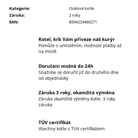
Kategorie
:
Ocelové kotle
Záruka
:
2 roky
EAN
:
8594233460271
Kotel, krb Vám přiveze náš kurýr
Pomůže s umístěním, možnost platby až
na místě.
Doručení možné do 24h
Snažíme se doručit již do druhého dne
od objednávky
Záruka 3 roky, okamžitá výměna
Záruka okamžité výměny kotle, 3 roky
záruka
TÜV certifikát
Všechny kotle s TÜV certifikátem