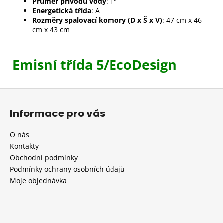
Průměr přívodu vody
: 1"
Energetická třída
: A
Rozměry spalovací komory (D x Š x V)
: 47 cm x 46
cm x 43 cm
Emisní třída 5/EcoDesign
Z
á
Informace pro vás
p
a
O nás
t
Kontakty
í
Obchodní podmínky
Podmínky ochrany osobních údajů
Moje objednávka