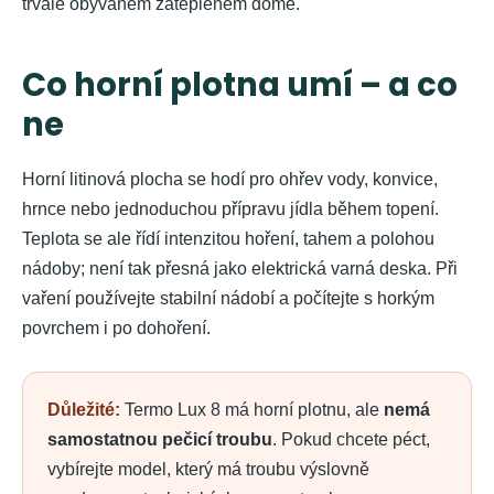
trvale obývaném zatepleném domě.
Co horní plotna umí – a co
ne
Horní litinová plocha se hodí pro ohřev vody, konvice,
hrnce nebo jednoduchou přípravu jídla během topení.
Teplota se ale řídí intenzitou hoření, tahem a polohou
nádoby; není tak přesná jako elektrická varná deska. Při
vaření používejte stabilní nádobí a počítejte s horkým
povrchem i po dohoření.
Důležité:
Termo Lux 8 má horní plotnu, ale
nemá
samostatnou pečicí troubu
. Pokud chcete péct,
vybírejte model, který má troubu výslovně