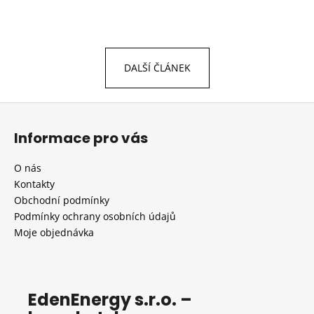
DALŠÍ ČLÁNEK
Z
á
Informace pro vás
p
a
O nás
t
Kontakty
í
Obchodní podmínky
Podmínky ochrany osobních údajů
Moje objednávka
EdenEnergy s.r.o. –