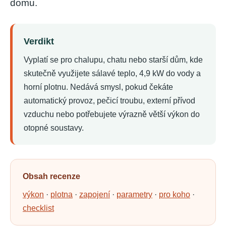
č
domu.
u
j
e
Verdikt
m
e
Vyplatí se pro chalupu, chatu nebo starší dům, kde
skutečně využijete sálavé teplo, 4,9 kW do vody a
KRBOVÁ
horní plotnu. Nedává smysl, pokud čekáte
KAMNA
automatický provoz, pečicí troubu, externí přívod
NA
TUHÁ
vzduchu nebo potřebujete výrazně větší výkon do
PALIVA
otopné soustavy.
S
TEPLOVODNÍM
VÝMĚNÍKEM
25KW
26
Obsah recenze
000
Kč
výkon
·
plotna
·
zapojení
·
parametry
·
pro koho
·
checklist