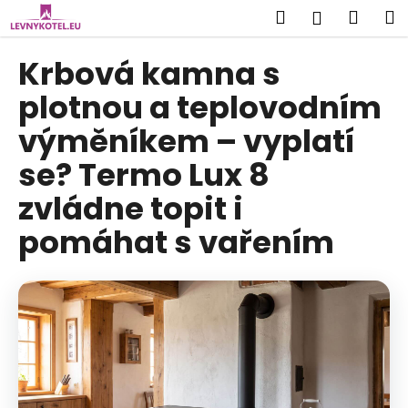
K
Přejít
Hledat
Náku
M
Přihlášení
na
o
obsah
Zpět
Zpět
košík
š
Krbová kamna s
í
C
plotnou a teplovodním
k
o
výměníkem – vyplatí
p
se? Termo Lux 8
o
t
zvládne topit i
ř
pomáhat s vařením
e
b
u
j
e
t
e
n