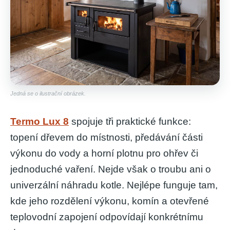
a
j
í
t
?
Jedná se o ilustrační obrázek.
HLEDAT
Termo Lux 8
spojuje tři praktické funkce:
topení dřevem do místnosti, předávání části
výkonu do vody a horní plotnu pro ohřev či
D
jednoduché vaření. Nejde však o troubu ani o
o
univerzální náhradu kotle. Nejlépe funguje tam,
p
o
kde jeho rozdělení výkonu, komín a otevřené
r
teplovodní zapojení odpovídají konkrétnímu
u