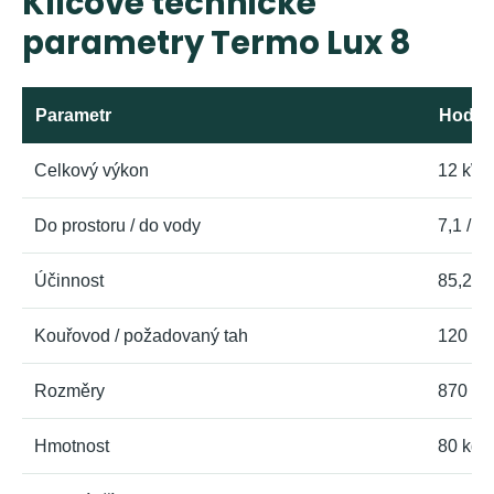
Klíčové technické
parametry Termo Lux 8
Parametr
Hodno
Celkový výkon
12 kW
Do prostoru / do vody
7,1 / 4
Účinnost
85,29 
Kouřovod / požadovaný tah
120 mm
Rozměry
870 × 
Hmotnost
80 kg