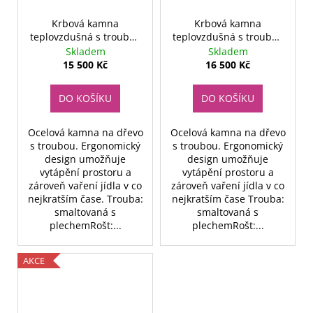
č
u
Krbová kamna
Krbová kamna
j
teplovzdušná s troubou
teplovzdušná s troubou
e
12kw
15kw
Skladem
Skladem
m
15 500 Kč
16 500 Kč
e
DO KOŠÍKU
DO KOŠÍKU
OCELOVÝ
KOTEL
Ocelová kamna na dřevo
Ocelová kamna na dřevo
NA
s troubou. Ergonomický
s troubou. Ergonomický
TUHÁ
design umožňuje
design umožňuje
PALIVA
vytápění prostoru a
vytápění prostoru a
KOLOTECH
zároveň vaření jídla v co
zároveň vaření jídla v co
20KW
nejkratším čase. Trouba:
nejkratším čase Trouba:
26
smaltovaná s
smaltovaná s
999
plechemRošt:...
plechemRošt:...
Kč
Původně:
29
AKCE
000
Kč