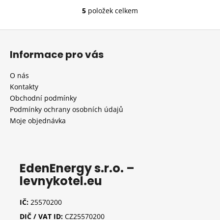
5
položek celkem
O
v
Z
l
á
á
Informace pro vás
d
p
a
a
O nás
c
t
Kontakty
í
í
Obchodní podmínky
p
Podmínky ochrany osobních údajů
r
Moje objednávka
v
k
y
v
ý
EdenEnergy s.r.o. –
p
levnykotel.eu
i
s
IČ:
25570200
u
DIČ / VAT ID:
CZ25570200