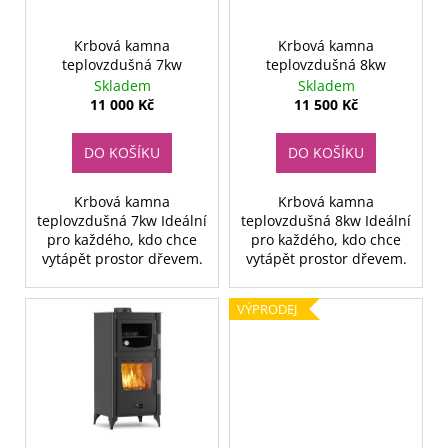
d
r
a
u
o
j
Krbová kamna
Krbová kamna
k
teplovzdušná 7kw
teplovzdušná 8kw
d
í
t
Skladem
Skladem
u
t
11 000 Kč
11 500 Kč
ů
k
?
t
DO KOŠÍKU
DO KOŠÍKU
ů
Krbová kamna
Krbová kamna
teplovzdušná 7kw Ideální
teplovzdušná 8kw Ideální
HLEDAT
pro každého, kdo chce
pro každého, kdo chce
vytápět prostor dřevem.
vytápět prostor dřevem.
VÝPRODEJ
D
o
p
o
r
u