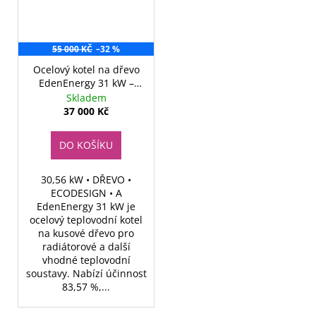
55 000 KČ
–32 %
Ocelový kotel na dřevo
EdenEnergy 31 kW –
EcoDesign
Skladem
37 000 Kč
DO KOŠÍKU
30,56 kW • DŘEVO •
ECODESIGN • A
EdenEnergy 31 kW je
ocelový teplovodní kotel
na kusové dřevo pro
radiátorové a další
vhodné teplovodní
soustavy. Nabízí účinnost
83,57 %,...