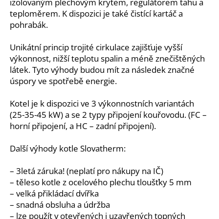
č
izolovaným plechovým krytem, ​​regulátorem tahu a
u
teploměrem. K dispozici je také čistící kartáč a
j
pohrabák.
e
m
Unikátní princip trojité cirkulace zajišťuje vyšší
e
výkonnost, nižší teplotu spalin a méně znečištěných
látek. Tyto výhody budou mít za následek značné
úspory ve spotřebě energie.
SPORÁK
TERMO
LUX
Kotel je k dispozici ve 3 výkonnostních variantách
8
(25-35-45 kW) a se 2 typy připojení kouřovodu. (FC –
S
horní připojení, a HC – zadní připojení).
TEPLOVODNÍM
VÝMĚNÍKEM
12
Další výhody kotle Slovatherm:
KW
16
– 3letá záruka! (neplatí pro nákupy na IČ)
999
Kč
– těleso kotle z ocelového plechu tloušťky 5 mm
– velká přikládací dvířka
– snadná obsluha a údržba
– lze použít v otevřených i uzavřených topných