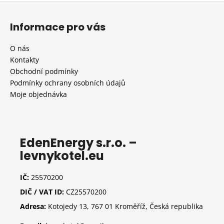
Z
á
Informace pro vás
p
a
O nás
t
Kontakty
í
Obchodní podmínky
Podmínky ochrany osobních údajů
Moje objednávka
EdenEnergy s.r.o. –
levnykotel.eu
IČ:
25570200
DIČ / VAT ID:
CZ25570200
Adresa:
Kotojedy 13, 767 01 Kroměříž, Česká republika