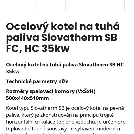
a
j
í
Ocelový kotel na tuhá
t
paliva Slovatherm SB
?
FC, HC 35kw
Ocelový kotel na tuhá paliva Slovatherm SB HC
HLEDAT
35kw
Technické parmetry níže
Rozměry spalovací komory (VxŠxH)
D
500x440x510mm
o
Kotel typu Slovatherm SB je ocelový kotel na pevná
p
paliva, který je zkonstruován na principu trojité
o
r
horizontální cirkulace teplého vzduchu. Je určen pro
u
teplovodní topné soustavy. Je vybaven moderním