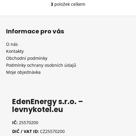
3
položek celkem
O
v
Z
l
á
á
Informace pro vás
d
p
a
a
O nás
c
t
Kontakty
í
í
Obchodní podmínky
p
Podmínky ochrany osobních údajů
r
Moje objednávka
v
k
y
v
ý
EdenEnergy s.r.o. –
p
levnykotel.eu
i
s
IČ:
25570200
u
DIČ / VAT ID:
CZ25570200