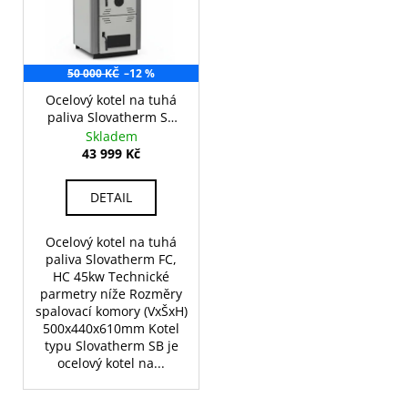
č
u
j
e
50 000 KČ
–12 %
m
e
Ocelový kotel na tuhá
paliva Slovatherm SB
FC, HC 45kw
Skladem
43 999 Kč
KRBOVÁ
KAMNA
S
DETAIL
TEPLOVODNÍM
VÝMĚNÍKEM
A
Ocelový kotel na tuhá
TROUBOU
paliva Slovatherm FC,
25KW
HC 45kw Technické
(EKODESIGN)
parmetry níže Rozměry
27
spalovací komory (VxŠxH)
000
500x440x610mm Kotel
Kč
typu Slovatherm SB je
ocelový kotel na...