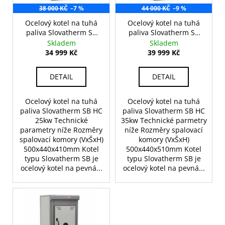
d
r
38 000 KČ
–7 %
44 000 KČ
–9 %
a
u
o
j
Ocelový kotel na tuhá
Ocelový kotel na tuhá
k
paliva Slovatherm SB
paliva Slovatherm SB
d
í
FC,HC 25kw
FC, HC 35kw
t
Skladem
Skladem
u
t
34 999 Kč
39 999 Kč
ů
k
?
t
DETAIL
DETAIL
ů
Ocelový kotel na tuhá
Ocelový kotel na tuhá
paliva Slovatherm SB HC
paliva Slovatherm SB HC
HLEDAT
25kw Technické
35kw Technické parmetry
parametry níže Rozměry
níže Rozměry spalovací
spalovací komory (VxŠxH)
komory (VxŠxH)
500x440x410mm Kotel
500x440x510mm Kotel
typu Slovatherm SB je
typu Slovatherm SB je
D
ocelový kotel na pevná...
ocelový kotel na pevná...
o
p
o
r
u