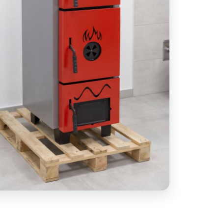
 NA TUHÁ PALIVA
B 25KW, ZADNÍ HC
 VÝVOD ( ZAPOJENÍ
0 Kč