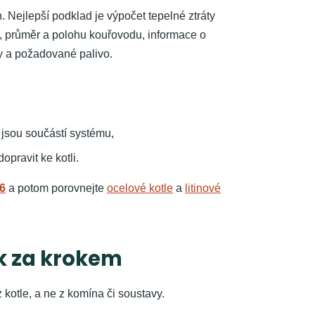
 Nejlepší podklad je výpočet tepelné ztráty
ru, průměr a polohu kouřovodu, informace o
y a požadované palivo.
 jsou součástí systému,
pravit ke kotli.
26
a potom porovnejte
ocelové kotle
a
litinové
k za krokem
 kotle, a ne z komína či soustavy.