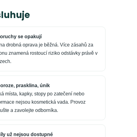
sluhuje
Poruchy se opakují
na drobná oprava je běžná. Více zásahů za
onu znamená rostoucí riziko odstávky právě v
zech.
Koroze, prasklina, únik
ká místa, kapky, stopy po zatečení nebo
ormace nejsou kosmetická vada. Provoz
rušte a zavolejte odborníka.
Díly už nejsou dostupné