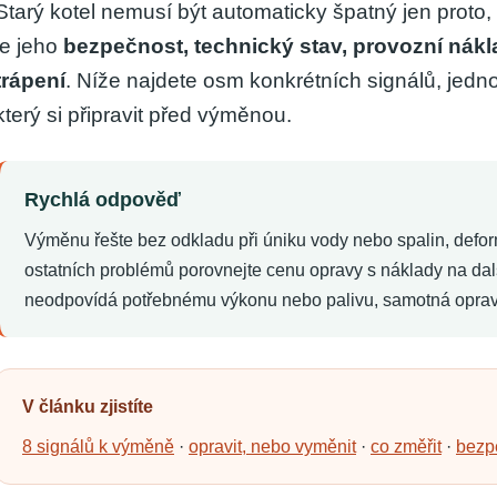
Starý kotel nemusí být automaticky špatný jen prot
je jeho
bezpečnost, technický stav, provozní nák
trápení
. Níže najdete osm konkrétních signálů, jedn
který si připravit před výměnou.
Rychlá odpověď
Výměnu řešte bez odkladu při úniku vody nebo spalin, defor
ostatních problémů porovnejte cenu opravy s náklady na da
neodpovídá potřebnému výkonu nebo palivu, samotná oprava
V článku zjistíte
8 signálů k výměně
·
opravit, nebo vyměnit
·
co změřit
·
bezp