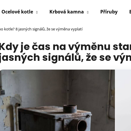
Ocelové kotle
Krbová kamna
Příruby
o kotle? 8 jasných signálů, že se výměna vyplatí
Co potřebujete najít?
Kdy je čas na výměnu sta
jasných signálů, že se vý
HLEDAT
Doporučujeme