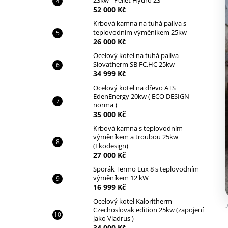
23kw - Pellet Hydro 23
KRBOVÁ KAMNA NA PELETY
l
52 000 Kč
TEPLOVODNÍ 15KW - PELLET HYDRO 15
Krbová kamna na tuhá paliva s
46 999 Kč
teplovodním výměníkem 25kw
26 000 Kč
Ocelový kotel na tuhá paliva
Slovatherm SB FC,HC 25kw
34 999 Kč
Ocelový kotel na dřevo ATS
EdenEnergy 20kw ( ECO DESIGN
norma )
35 000 Kč
Krbová kamna s teplovodním
výměníkem a troubou 25kw
(Ekodesign)
27 000 Kč
Sporák Termo Lux 8 s teplovodním
výměníkem 12 kW
16 999 Kč
Ocelový kotel Kaloritherm
J
Czechoslovak edition 25kw (zapojení
jako Viadrus )
34 000 Kč