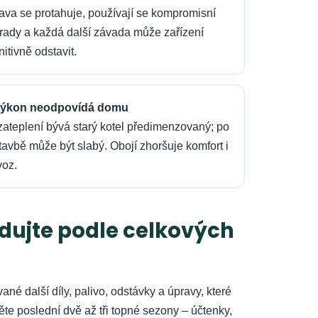
ava se protahuje, používají se kompromisní
rady a každá další závada může zařízení
nitivně odstavit.
Výkon neodpovídá domu
zateplení bývá starý kotel předimenzovaný; po
tavbě může být slabý. Obojí zhoršuje komfort i
voz.
dujte podle celkových
ané další díly, palivo, odstávky a úpravy, které
ěte poslední dvě až tři topné sezony – účtenky,