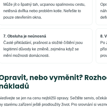
Může jít o špatný tah, ucpanou spalinovou cestu,
Opr
netěsná dvířka nebo problém kotle. Neřešte to
náh
pouze otevřením okna.
defi
7. Obsluha je neúnosná
8. 
Časté přikládání, prašnost a složité čištění jsou
Po 
legitimní důvody ke změně, zejména když se
přís
mění možnosti domácnosti.
pro
Opravit, nebo vyměnit? Rozho
nákladů
Nedívejte se jen na cenu nejbližší opravy. Sečtěte servis, očekáv
by starému zařízení ještě prodloužily život. Pro srovnání si vezm