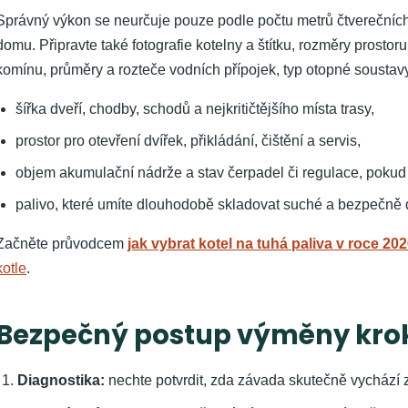
Správný výkon se neurčuje pouze podle počtu metrů čtverečních.
domu. Připravte také fotografie kotelny a štítku, rozměry prosto
komínu, průměry a rozteče vodních přípojek, typ otopné soustav
šířka dveří, chodby, schodů a nejkritičtějšího místa trasy,
prostor pro otevření dvířek, přikládání, čištění a servis,
objem akumulační nádrže a stav čerpadel či regulace, pokud
palivo, které umíte dlouhodobě skladovat suché a bezpečně do
Začněte průvodcem
jak vybrat kotel na tuhá paliva v roce 20
kotle
.
Bezpečný postup výměny kro
Diagnostika:
nechte potvrdit, zda závada skutečně vychází z