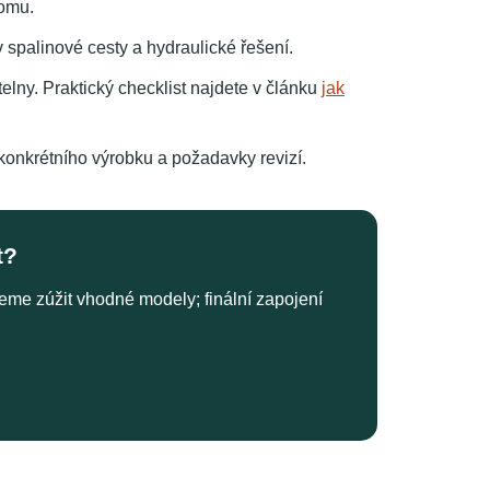
omu.
 spalinové cesty a hydraulické řešení.
elny. Praktický checklist najdete v článku
jak
onkrétního výrobku a požadavky revizí.
t?
ůžeme zúžit vhodné modely; finální zapojení