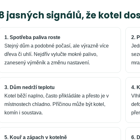
8 jasných signálů, že kotel do
1. Spotřeba paliva roste
2. 
Stejný dům a podobné počasí, ale výrazně více
Jed
dřeva či uhlí. Nejdřív vylučte mokré palivo,
sez
zanesený výměník a změnu nastavení.
mra
3. Dům nedrží teplotu
4. 
Kotel běží naplno, často přikládáte a přesto je v
Vlh
místnostech chladno. Příčinou může být kotel,
def
komín i soustava.
pře
5. Kouř a zápach v kotelně
6. 