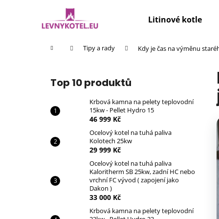
K
Přejít
na
o
Litinové kotle
obsah
Zpět
Zpět
š
do
do
í
Domů
Tipy a rady
Kdy je čas na výměnu staréh
k
obchodu
obchodu
P
o
Top 10 produktů
s
t
Krbová kamna na pelety teplovodní
15kw - Pellet Hydro 15
r
46 999 Kč
a
Ocelový kotel na tuhá paliva
n
Kolotech 25kw
n
29 999 Kč
í
Ocelový kotel na tuhá paliva
Kaloritherm SB 25kw, zadní HC nebo
p
vrchní FC vývod ( zapojení jako
a
Dakon )
33 000 Kč
n
Krbová kamna na pelety teplovodní
e