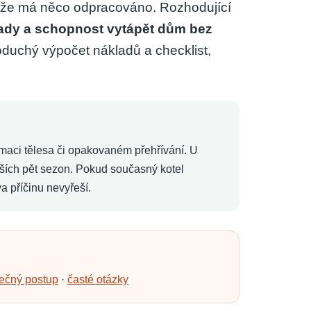
o, že má něco odpracováno. Rozhodující
lady a schopnost vytápět dům bez
oduchý výpočet nákladů a checklist,
maci tělesa či opakovaném přehřívání. U
lších pět sezon. Pokud současný kotel
 příčinu nevyřeší.
ečný postup
·
časté otázky