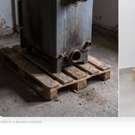
OCELOVÝ KOTEL NA TUHÁ PALIVA
OCELOVÝ KOTEL
KOLOTECH 25KW
KALORITHERM S
NEBO VRCHNÍ FC
29 999 Kč
JAKO DAKON )
Původně:
33 000 Kč
33 000 Kč
Původně:
42 00
edná se o ilustrační obrázek.