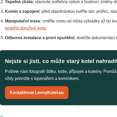
Tepelná ztráta:
stanovte potřebný výkon a budoucí změny d
Komín a zapojení:
před objednávkou ověřte tah, průřez, stav
Manipulační trasa:
změřte cestu od místa vykládky až do kot
probíhá doručení kotle
.
Odborná instalace a první spuštění:
dodržte dokumentaci k
Nejste si jistí, co může starý kotel nahradi
Pošlete nám fotografii štítku, kotle, přípojek a kotelny. Pom
vždy potvrďte s topenářem a kominíkem.
Kontaktovat LevnyKotel.eu