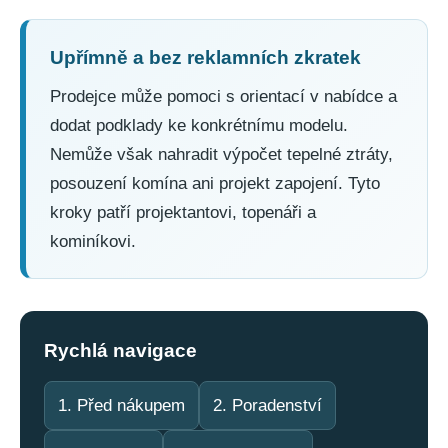
č
u
j
Upřímně a bez reklamních zkratek
e
m
Prodejce může pomoci s orientací v nabídce a
e
dodat podklady ke konkrétnímu modelu.
Nemůže však nahradit výpočet tepelné ztráty,
OCELOVÝ
posouzení komína ani projekt zapojení. Tyto
KOTEL
KALORITHERM
kroky patří projektantovi, topenáři a
CZECHOSLOVAK
EDITION
kominíkovi.
D
25KW
(NÁHRADA
ZA
DAKON
DOR
Rychlá navigace
F20,
DOR
F24
1. Před nákupem
2. Poradenství
A
F25MAX)