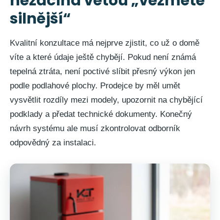
nezačíná větou „vezměte
silnější“
Kvalitní konzultace má nejprve zjistit, co už o domě
víte a které údaje ještě chybějí. Pokud není známá
tepelná ztráta, není poctivé slíbit přesný výkon jen
podle podlahové plochy. Prodejce by měl umět
vysvětlit rozdíly mezi modely, upozornit na chybějící
podklady a předat technické dokumenty. Konečný
návrh systému ale musí zkontrolovat odborník
odpovědný za instalaci.