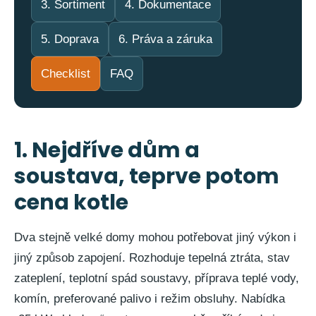
35
3. Sortiment
4. Dokumentace
999
Kč
5. Doprava
6. Práva a záruka
Checklist
FAQ
1. Nejdříve dům a
soustava, teprve potom
cena kotle
Dva stejně velké domy mohou potřebovat jiný výkon i
jiný způsob zapojení. Rozhoduje tepelná ztráta, stav
zateplení, teplotní spád soustavy, příprava teplé vody,
komín, preferované palivo i režim obsluhy. Nabídka