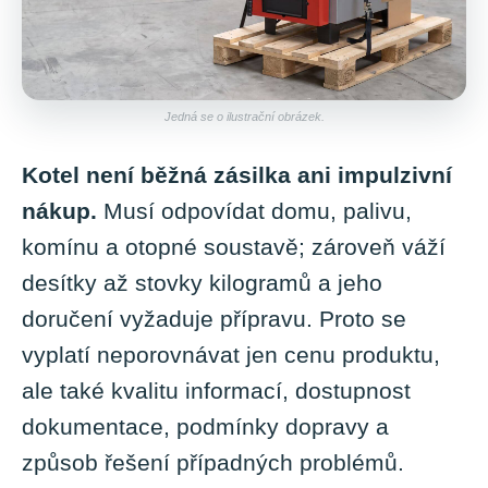
a
j
í
t
Jedná se o ilustrační obrázek.
?
Kotel není běžná zásilka ani impulzivní
nákup.
Musí odpovídat domu, palivu,
komínu a otopné soustavě; zároveň váží
HLEDAT
desítky až stovky kilogramů a jeho
doručení vyžaduje přípravu. Proto se
D
vyplatí neporovnávat jen cenu produktu,
o
ale také kvalitu informací, dostupnost
p
o
dokumentace, podmínky dopravy a
r
způsob řešení případných problémů.
u