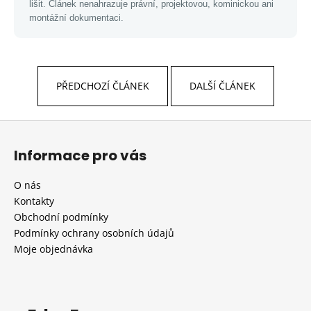
lišit. Článek nenahrazuje právní, projektovou, kominickou ani
montážní dokumentaci.
PŘEDCHOZÍ ČLÁNEK
DALŠÍ ČLÁNEK
Z
á
Informace pro vás
p
a
O nás
t
Kontakty
í
Obchodní podmínky
Podmínky ochrany osobních údajů
Moje objednávka